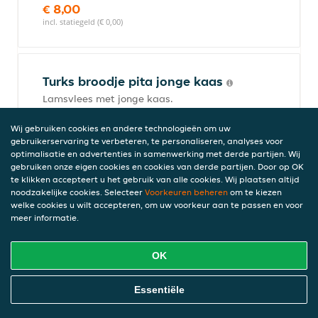
€ 8,00
incl. statiegeld (€ 0,00)
Turks broodje pita jonge kaas
Lamsvlees met jonge kaas.
€ 8,00
Wij gebruiken cookies en andere technologieën om uw
incl. statiegeld (€ 0,00)
gebruikerservaring te verbeteren, te personaliseren, analyses voor
optimalisatie en advertenties in samenwerking met derde partijen. Wij
gebruiken onze eigen cookies en cookies van derde partijen. Door op OK
te klikken accepteert u het gebruik van alle cookies. Wij plaatsen altijd
Turks broodje pita mix
noodzakelijke cookies. Selecteer
Voorkeuren beheren
om te kiezen
welke cookies u wilt accepteren, om uw voorkeur aan te passen en voor
Lamsvlees en kip.
meer informatie.
€ 8,50
incl. statiegeld (€ 0,00)
OK
Online Eten Bestellen
Essentiële
Turks broodje kip shaslick
Paprika, maïs, ui.