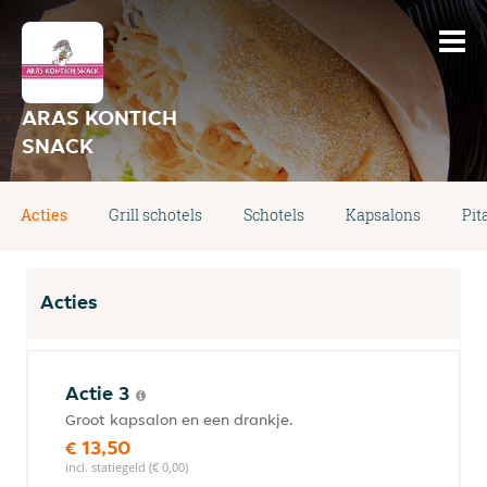
ARAS KONTICH
SNACK
Acties
Grill schotels
Schotels
Kapsalons
Pit
Acties
Actie 3
Groot kapsalon en een drankje.
€ 13,50
incl. statiegeld (€ 0,00)