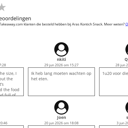
beoordelingen
 Takeaway.com klanten die besteld hebben bij Aras Kontich Snack. Meer weten?
O
nkiti
Q
7:28
29 jun 2026 om 15:27
28 jun 
he size, I
Ik heb lang moeten wachten op
1u20 voor die
but the
het eten.
’s
d the food
nd full of
t ask for. I
Joen
20:46
20 jun 2026 om 18:08
3 jun 