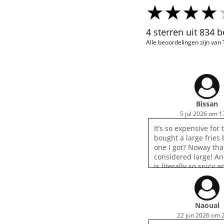
4 sterren uit 834 
Alle beoordelingen zijn van
Bissan
5 jul 2026 om 1
It’s so expensive for t
bought a large fries 
one I got? Noway that
considered large! An
is literally so spicy a
seasoning that I didn’
really didn’t enjoy it
Naoual
22 jun 2026 om 