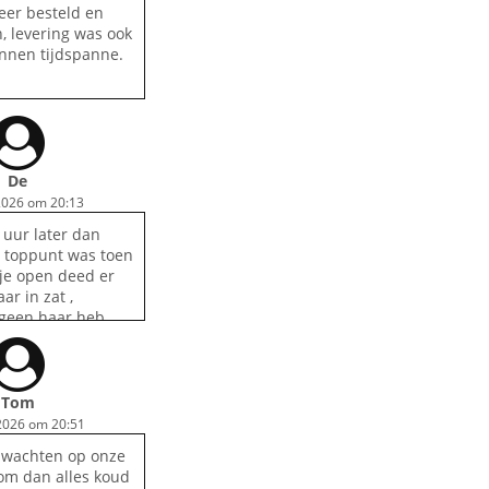
eer besteld en
, levering was ook
innen tijdspanne.
De
2026 om 20:13
 uur later dan
t toppunt was toen
dje open deed er
ar in zat ,
 geen haar heb
n mij , eten zelf
echt lekker . Voor
er
Tom
2026 om 20:51
 wachten op onze
. om dan alles koud