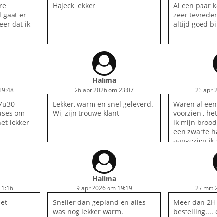
re
Hajeck lekker
Al een paar k
d gaat er
zeer tevreden
eer dat ik
altijd goed b
Halima
19:48
26 apr 2026 om 23:07
23 apr 
17u30
Lekker, warm en snel geleverd.
Waren al een
uses om
Wij zijn trouwe klant
voorzien , he
et lekker
ik mijn broo
een zwarte ha
aangezien ik
was ze niet va
was ook niet 
ons nooit me
Halima
11:16
9 apr 2026 om 19:19
27 mrt 
het
Sneller dan gepland en alles
Meer dan 2H
was nog lekker warm.
bestelling...